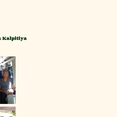
 Kalpitiya
K NOW