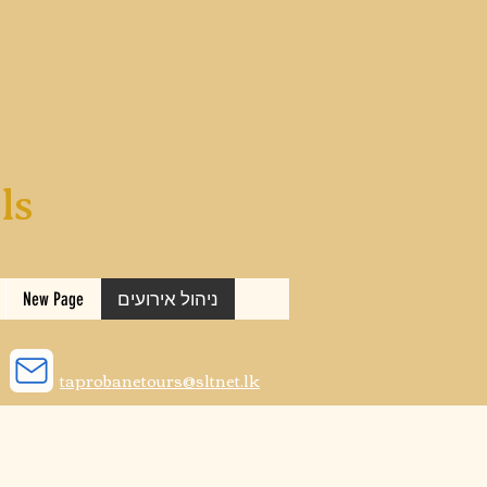
ls
ניהול אירועים
New Page
taprobanetours@sltnet.lk