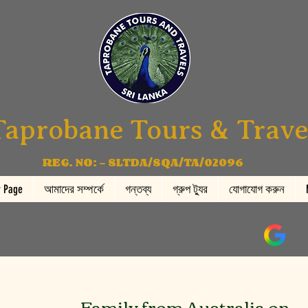
Taprobane Tours & Trave
REG. NO: - SLTDA/SQA/TA/02096
 Page
আমাদের সম্পর্কে
গন্তব্য
গ্রুপ ট্যুর
যোগাযোগ করুন
Family from Australia on