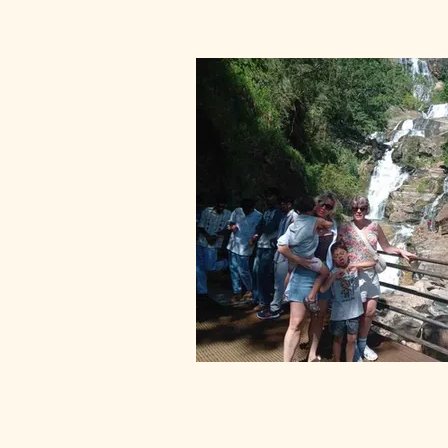
Pinnawala elephant orphanage Sri 
Rawana fallsin Ella
Rawana falls in Ella-Sri Lanka