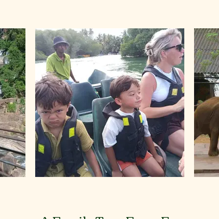
Lanka
Village tour in Habarana
Boat Tour
Boat tour in Madu River