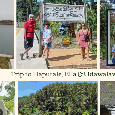
BOO
Trip to Haputale, Ella & Udawala