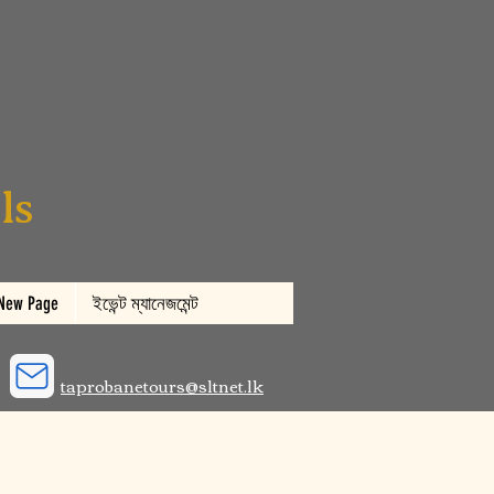
ls
New Page
ইভেন্ট ম্যানেজমেন্ট
taprobanetours@sltnet.lk