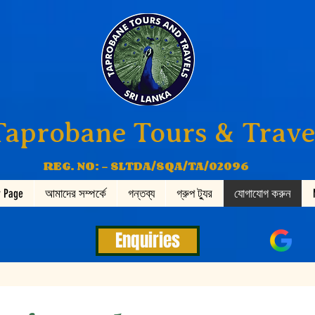
Taprobane Tours & Trave
REG. NO: - SLTDA/SQA/TA/02096
 Page
আমাদের সম্পর্কে
গন্তব্য
গ্রুপ ট্যুর
যোগাযোগ করুন
Enquiries