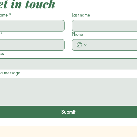
t in touch
 name
*
Last name
*
Phone
ss
 a message
Submit