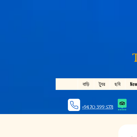
বাড়ি
ট্যুর
ছবি
New
+94 70 399 5771