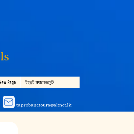
ls
New Page
ইভেন্ট ম্যানেজমেন্ট
taprobanetours@sltnet.lk