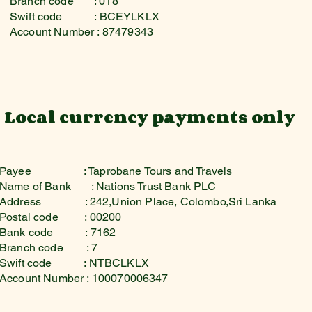
Branch code : 018
Swift code : BCEYLKLX
Account Number : 87479343
Local currency payments only
Payee
: Taprobane Tours and Travels
Name of Bank
: Nations Trust Bank PLC
Address : 242,Union Place, Colombo,Sri Lanka
Postal code : 00200
Bank code : 7162
Branch code : 7
Swift code : NTBCLKLX
Account Number : 100070006347