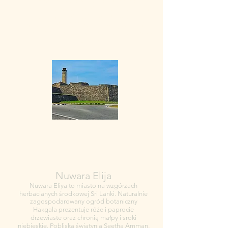
architekturą odzwierciedlającą rządy
portugalskie, holenderskie i brytyjskie. Godne
uwagi budynki obejmują XVIII-wieczny
holenderski kościół reformowany. Latarnia
morska Galle stoi na południowo-wschodnim
krańcu fortu
Nuwara Elija
Nuwara Eliya to miasto na wzgórzach
herbacianych środkowej Sri Lanki. Naturalnie
zagospodarowany ogród botaniczny
Hakgala prezentuje róże i paprocie
drzewiaste oraz chronią małpy i sroki
niebieskie. Pobliska świątynia Seetha Amman,