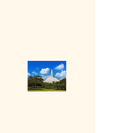
Malvathu River, and it's just 205
km north of the current capital
of Colombo. It's a destination
worth considering for those
interested in exploring Sri
Lanka's rich cultural heritage.
Dżafna
Jaffna to miasto na północnym krańcu Sri
Lanki. Nallur Kandaswamy to ogromna
świątynia hinduska ze złotymi łukami i