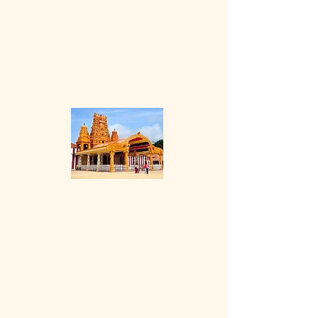
ozdobną wieżą z gopuram. Na wybrzeżu fort
Jaffna w kształcie gwiazdy został zbudowany
przez Portugalczyków w XVII wieku, a później
zajęty przez Holendrów i Brytyjczyków.
Biblioteka Publiczna w Jaffnie jest symbolem
powojennego odrodzenia miasta. Muzeum
Archeologiczne w Jaffnie ma holenderskie
armaty i przedkolonialne artefakty.
Galle
Galle to miasto na południowo-zachodnim
wybrzeżu Sri Lanki. Znana jest z fortu Galle,
ufortyfikowanego starego miasta założonego
przez portugalskich kolonistów w XVI wieku.
Kamienne mury morskie, poszerzone przez
Holendrów, otaczają ulice bez samochodów z