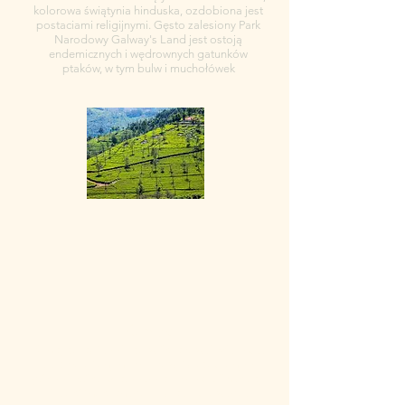
kolorowa świątynia hinduska, ozdobiona jest
postaciami religijnymi. Gęsto zalesiony Park
Narodowy Galway's Land jest ostoją
endemicznych i wędrownych gatunków
ptaków, w tym bulw i muchołówek
Kandy
Kandy to duże miasto w środkowej Sri Lance.
Jest położony na płaskowyżu otoczonym
górami, które są domem dla plantacji herbaty
i bioróżnorodnego lasu deszczowego.