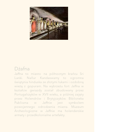
Dżafna
Jaffna to miasto na północnym krańcu Sri
Lanki. Nallur Kandaswamy to ogromna
świątynia hinduska ze złotymi łukami i ozdobną
wieżą z gopuram. Na wybrzeżu fort Jaffna w
kształcie gwiazdy został zbudowany przez
Portugalczyków w XVII wieku, a później zajęty
przez Holendrów i Brytyjczyków. Biblioteka
Publiczna w Jaffnie jest symbolem
powojennego odrodzenia miasta. Muzeum
Archeologiczne w Jaffnie ma holenderskie
armaty i przedkolonialne artefakty.
Sigiriya, also known as Sinhagiri,
is a remarkable ancient rock