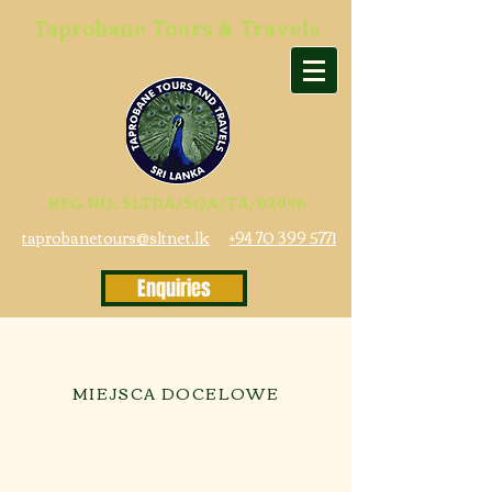
Taprobane Tours & Travels
REG.NO:.SLTDA/SQA/TA/02096
taprobanetours@sltnet.lk
+94 70 399 5771
Enquiries
MIEJSCA DOCELOWE