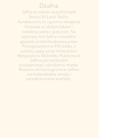
Dżafna
Jaffna to miasto na północnym
krańcu Sri Lanki. Nallur
Kandaswamy to ogromna świątynia
hinduska ze złotymi łukami i
ozdobną wieżą z gopuram. Na
wybrzeżu fort Jaffna w kształcie
gwiazdy został zbudowany przez
Portugalczyków w XVII wieku, a
później zajęty przez Holendrów i
Brytyjczyków. Biblioteka Publiczna w
Jaffnie jest symbolem
powojennego odrodzenia miasta.
Muzeum Archeologiczne w Jaffnie
ma holenderskie armaty i
przedkolonialne artefakty.
Anuradhapura is a significant
city located in the north central
plain of Sri Lanka, serving as the
capital city of the North Central
Province. The city is situated on
the banks of the historic