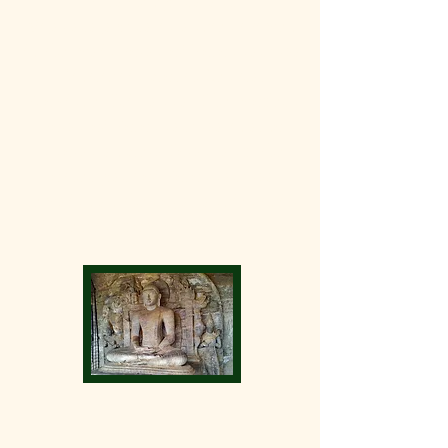
Pulathisipura and
Vijayarajapura in ancient times,
is the main town of Polonnaruwa
District in North Central
Province, Sri Lanka. The modern
town of Polonnaruwa is also
known as New Town, and the
other part of Polonnaruwa
remains as the royal ancient city
of the Kingdom of Polonnaruwa