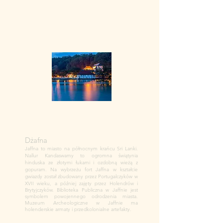
Sercem miasta jest malownicze jezioro Kandy
(Jezioro Bogambara), popularne wśród
spacerowiczów. Kandy słynie ze świętych
miejsc buddyjskich, w tym świątyni Zęba (Sri
Dalada Maligawa), obchodzonej podczas
corocznej procesji Esala Perahera.
Dżafna
Jaffna to miasto na północnym krańcu Sri Lanki.
Nallur Kandaswamy to ogromna świątynia
hinduska ze złotymi łukami i ozdobną wieżą z
gopuram. Na wybrzeżu fort Jaffna w kształcie
gwiazdy został zbudowany przez Portugalczyków w
XVII wieku, a później zajęty przez Holendrów i
Brytyjczyków. Biblioteka Publiczna w Jaffnie jest
symbolem powojennego odrodzenia miasta.
Muzeum Archeologiczne w Jaffnie ma
holenderskie armaty i przedkolonialne artefakty.