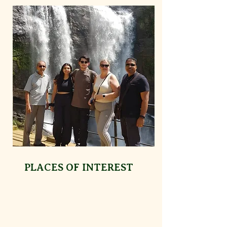
PLACES OF INTEREST
Polonnaruwa
Poḷonnaruwa, also referred as